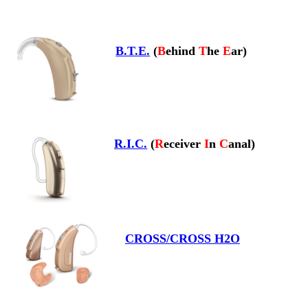
B.T.E.
(
B
ehind
T
he
E
ar)
R.I.C.
(
R
eceiver
I
n
C
anal)
CROSS/CROSS H2O