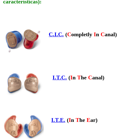
características):
C.I.C.
(
C
ompletly
I
n
C
anal)
I.T.C.
(
I
n
T
he
C
anal)
I.T.E.
(
I
n
T
he
E
ar)